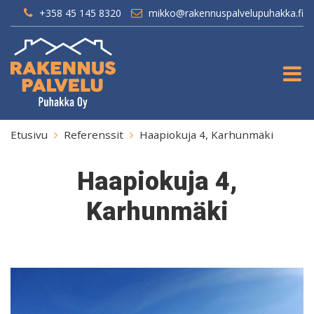
+358 45 145 8320
mikko@rakennuspalvelupuhakka.fi
Change Language
Register
Login
Etusivu
Referenssit
Haapiokuja 4, Karhunmäki
Email
Email
FI
Haapiokuja 4,
Karhunmäki
Password
Password
Password again
Login